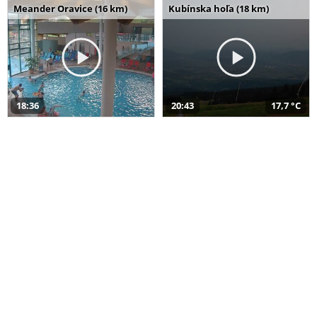
Meander Oravice (16 km)
Kubínska hoľa (18 km)
18:36
20:43
17,7 °C