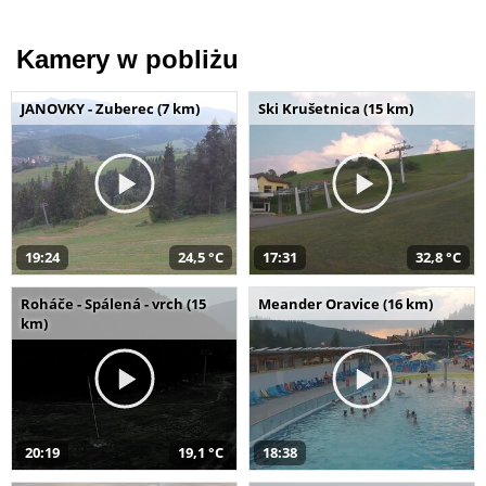
Kamery w pobliżu
JANOVKY - Zuberec (7 km)
Ski Krušetnica (15 km)
19:24
24,5 °C
17:31
32,8 °C
Roháče - Spálená - vrch (15
Meander Oravice (16 km)
km)
20:19
19,1 °C
18:38