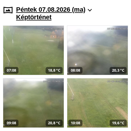
Péntek 07.08.2026 (ma)
Képtörténet
07:08
18,8 °C
08:08
20,3 °C
09:08
20,8 °C
10:08
19,6 °C