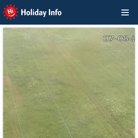
Holiday Info