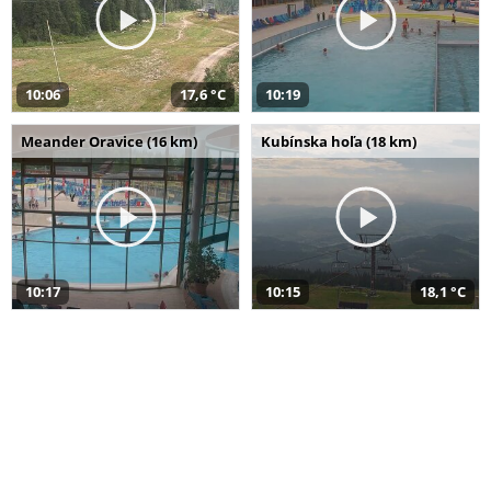
10:06
17,6 °C
10:19
Meander Oravice (16 km)
Kubínska hoľa (18 km)
10:17
10:15
18,1 °C