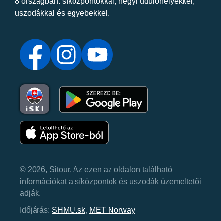
8 országban: síközpontokkal, hegyi üdülőhelyekkel,
uszodákkal és egyebekkel.
© 2026, Sitour. Az ezen az oldalon található
információkat a síközpontok és uszodák üzemeltetői
adják.
Időjárás:
SHMU.sk
,
MET Norway