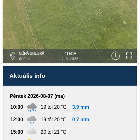
10:08
NIŽNÁ UHLISKÁ
600 m
7. 8. 2026
Aktuális info
Péntek 2026-08-07 (ma)
10:00
19 tól 20 °C
3,9 mm
12:00
19 tól 20 °C
0,7 mm
15:00
20 tól 21 °C