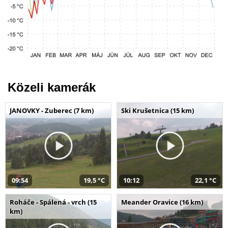
Közeli kamerák
JANOVKY - Zuberec (7 km)
Ski Krušetnica (15 km)
09:54
19,5 °C
10:12
22,1 °C
Roháče - Spálená - vrch (15
Meander Oravice (16 km)
km)