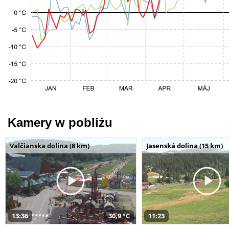
Kamery w pobliżu
Valčianska dolina (8 km)
Jasenská dolina (15 km)
13:36
30,9 °C
11:23