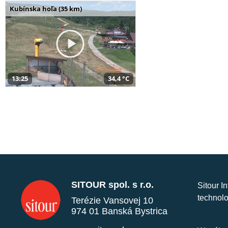
Kubínska hoľa (35 km)
13:25
34,4 °C
SITOUR spol. s r.o.
Sitour I
technolo
Terézie Vansovej 10
974 01 Banská Bystrica