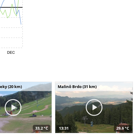
seky (20 km)
Malinô Brdo (31 km)
33,2 °C
13:31
29,6 °C