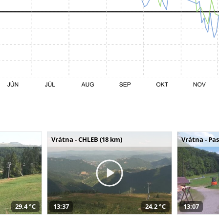
Vrátna - CHLEB (18 km)
Vrátna - Pa
29,4 °C
13:37
24,2 °C
13:07