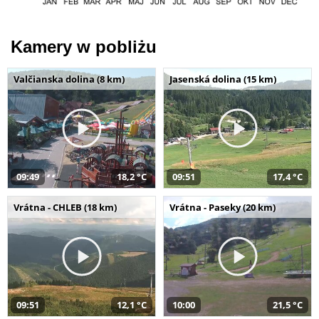
Kamery w pobliżu
Valčianska dolina (8 km)
Jasenská dolina (15 km)
09:49
18,2 °C
09:51
17,4 °C
Vrátna - CHLEB (18 km)
Vrátna - Paseky (20 km)
09:51
12,1 °C
10:00
21,5 °C