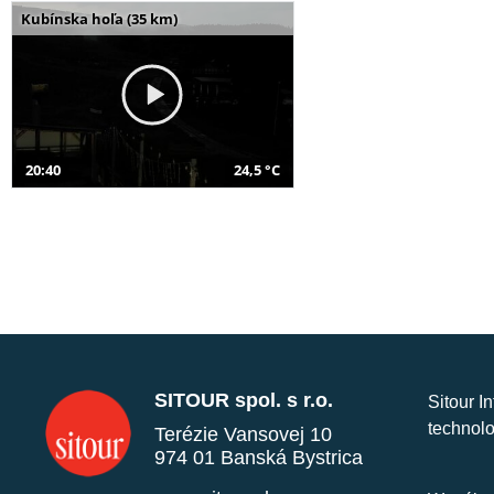
Kubínska hoľa (35 km)
20:40
24,5 °C
SITOUR spol. s r.o.
Sitour I
technolo
Terézie Vansovej 10
974 01 Banská Bystrica