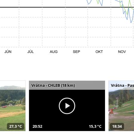
Vrátna - CHLEB (18 km)
Vrátna - Pa
27,3 °C
20:52
15,3 °C
18:34