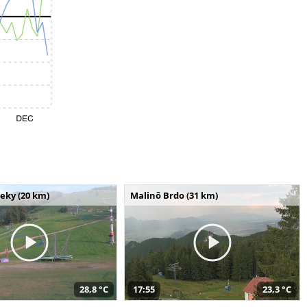
seky (20 km)
Malinô Brdo (31 km)
28,8 °C
17:55
23,3 °C