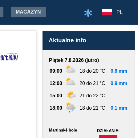
MAGAZYN
PL
Aktualne info
Piątek 7.8.2026 (jutro)
09:00
18 do 20 °C
0,6 mm
12:00
20 do 21 °C
0,9 mm
15:00
21 do 22 °C
18:00
18 do 21 °C
0,1 mm
Martinské hole
DZIAŁANIE:
-