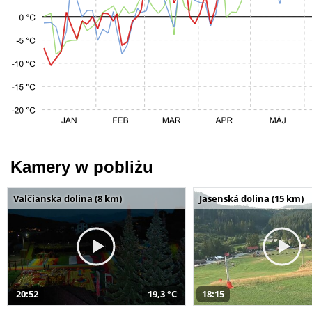
Kamery w pobliżu
Valčianska dolina (8 km)
Jasenská dolina (15 km)
20:52
19,3 °C
18:15