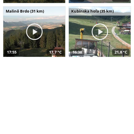
Malinô Brdo (31 km)
Kubínska hoľa (35 km)
17:55
17,7 °C
16:38
21,8 °C