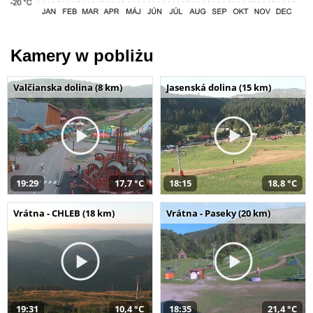
Kamery w pobliżu
Valčianska dolina (8 km)
Jasenská dolina (15 km)
19:29
17,7 °C
18:15
18,8 °C
Vrátna - CHLEB (18 km)
Vrátna - Paseky (20 km)
19:31
10,4 °C
18:35
21,4 °C