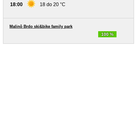
18:00
18 do 20 °C
Malinô Brdo ski&bike family park
100 %