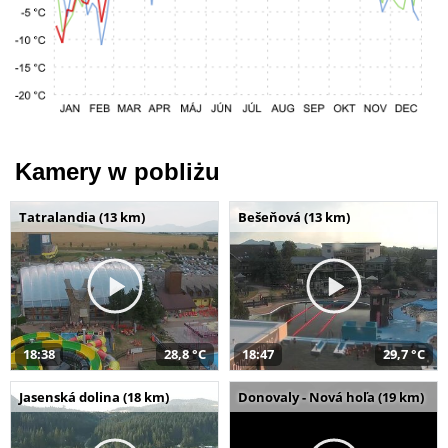
Kamery w pobliżu
Tatralandia (13 km)
Bešeňová (13 km)
18:38
28,8 °C
18:47
29,7 °C
Jasenská dolina (18 km)
Donovaly - Nová hoľa (19 km)