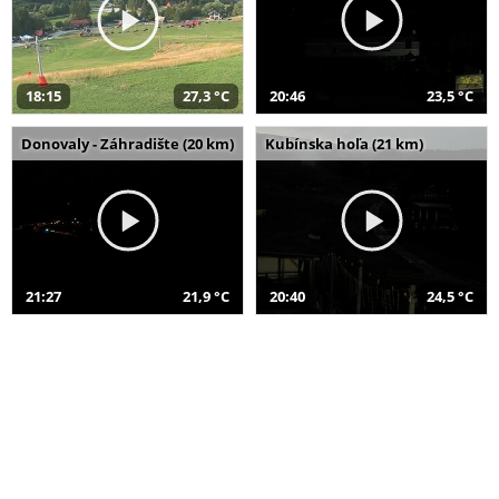
18:15
27,3 °C
20:46
23,5 °C
Donovaly - Záhradište (20 km)
Kubínska hoľa (21 km)
21:27
21,9 °C
20:40
24,5 °C