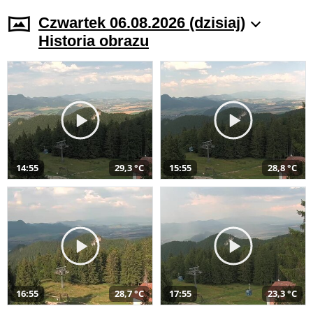
Czwartek 06.08.2026 (dzisiaj)
Historia obrazu
14:55
29,3 °C
15:55
28,8 °C
16:55
28,7 °C
17:55
23,3 °C