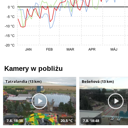
Kamery w pobliżu
Tatralandia (13 km)
Bešeňová (13 km)
7.8. 18:38
20,5 °C
7.8. 18:48