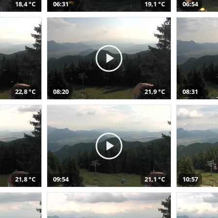
18,4 °C
06:31
19,1 °C
06:54
22,8 °C
08:20
21,9 °C
08:31
21,8 °C
09:54
21,1 °C
10:57