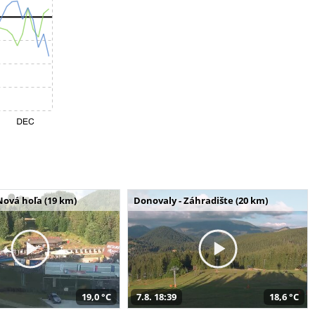
Nová hoľa (19 km)
Donovaly - Záhradište (20 km)
19,0 °C
7.8. 18:39
18,6 °C