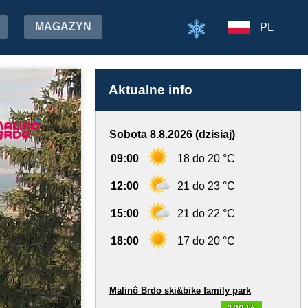
MAGAZYN
PL
Aktualne info
Sobota 8.8.2026 (dzisiaj)
09:00
18 do 20 °C
12:00
21 do 23 °C
15:00
21 do 22 °C
18:00
17 do 20 °C
Malinô Brdo ski&bike family park
100 %