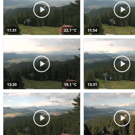
11:31
23,7 °C
11:54
13:20
19,1 °C
13:31