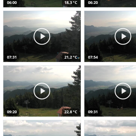
06:00
18,3 °C
06:20
07:31
21,2 °C
07:54
09:20
22,8 °C
09:31