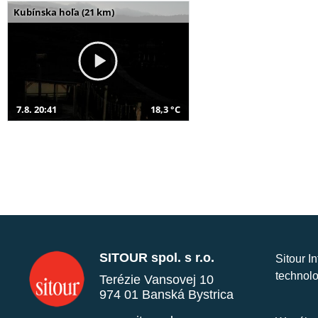
Kubínska hoľa (21 km)
7.8. 20:41
18,3 °C
SITOUR spol. s r.o.
Sitour I
technolo
Terézie Vansovej 10
974 01 Banská Bystrica