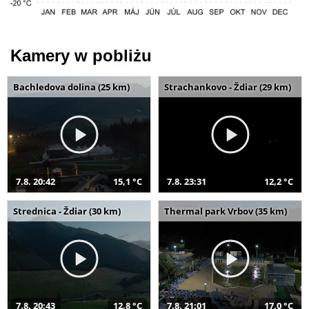
Kamery w pobliżu
Bachledova dolina (25 km)
Strachankovo - Ždiar (29 km)
7.8. 20:42
15,1 °C
7.8. 23:31
12,2 °C
Strednica - Ždiar (30 km)
Thermal park Vrbov (35 km)
7.8. 20:43
12,8 °C
7.8. 21:01
17,0 °C