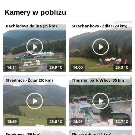
Kamery w pobliżu
Bachledova dolina (25 km)
Strachankovo - Ždiar (29 km)
14:14
29,9 °C
14:00
26,3 °C
Strednica - Ždiar (30 km)
Thermal park Vrbov (35 km)
13:59
25,6 °C
14:01
32,7 °C
Smokovce (39 km)
Sliezsky dom (41 km)