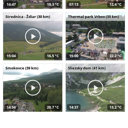
14:47
19,3 °C
07:13
12,4 °C
Strednica - Ždiar (30 km)
Thermal park Vrbov (35 km)
15:04
16,5 °C
15:00
22,2 °C
Smokovce (39 km)
Sliezsky dom (41 km)
14:56
20,7 °C
14:37
13,2 °C