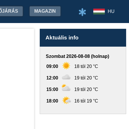
ŐJÁRÁS
MAGAZIN
HU
Aktuális info
Szombat 2026-08-08 (holnap)
09:00
18 tól 20 °C
12:00
19 tól 20 °C
15:00
19 tól 20 °C
18:00
16 tól 19 °C