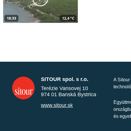
18:33
12,4 °C
SITOUR spol. s r.o.
A Sitour
technoló
Terézie Vansovej 10
974 01 Banská Bystrica
Együttmű
www.sitour.sk
országba
és egye