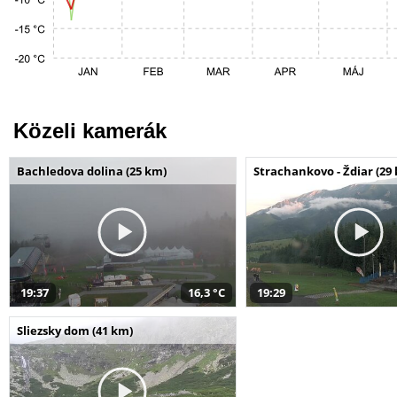
Közeli kamerák
Bachledova dolina (25 km)
Strachankovo - Ždiar (29
19:37
16,3 °C
19:29
Sliezsky dom (41 km)