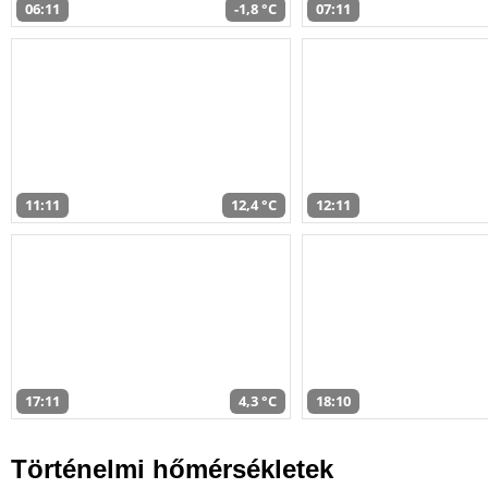
06:11
-1,8 °C
07:11
11:11
12,4 °C
12:11
17:11
4,3 °C
18:10
Történelmi hőmérsékletek