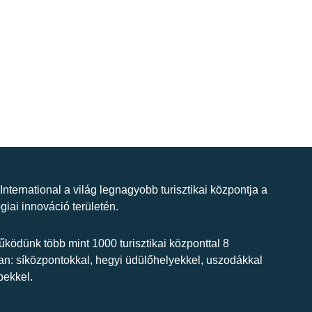
 International a világ legnagyobb turisztikai központja a
giai innováció területén.
ködünk több mint 1000 turisztikai központtal 8
n: síközpontokkal, hegyi üdülőhelyekkel, uszodákkal
bekkel.