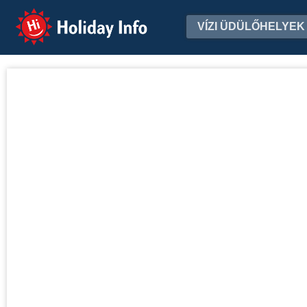
Holiday Info
VÍZI ÜDÜLŐHELYEK