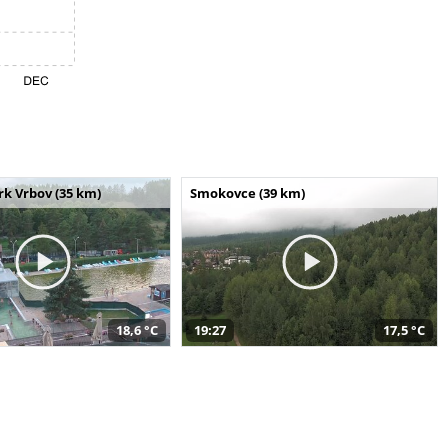
k Vrbov (35 km)
Smokovce (39 km)
18,6 °C
19:27
17,5 °C