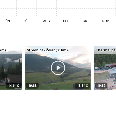
 km)
Strednica - Ždiar (30 km)
Thermal par
14,6 °C
19:38
13,8 °C
19:37