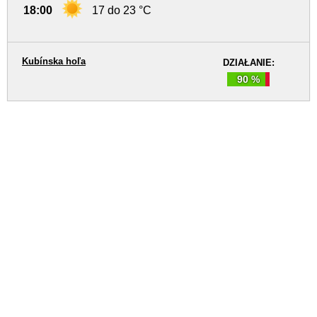
18:00
17 do 23 °C
Kubínska hoľa
DZIAŁANIE:
90 %