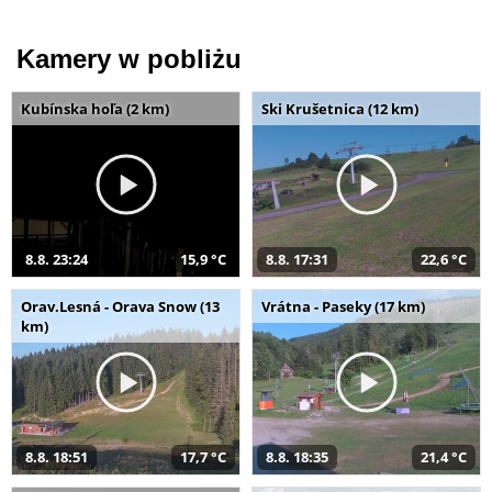
Kamery w pobliżu
Kubínska hoľa (2 km)
Ski Krušetnica (12 km)
8.8. 23:24
15,9 °C
8.8. 17:31
22,6 °C
Orav.Lesná - Orava Snow (13
Vrátna - Paseky (17 km)
km)
8.8. 18:51
17,7 °C
8.8. 18:35
21,4 °C