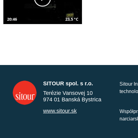
20:46
23,5 °C
SITOUR spol. s r.o.
Sitour I
technolo
Terézie Vansovej 10
974 01 Banská Bystrica
www.sitour.sk
Współpr
narciars