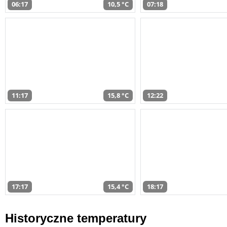
06:17
10,5 °C
07:18
11:17
15,8 °C
12:22
17:17
15,4 °C
18:17
Historyczne temperatury