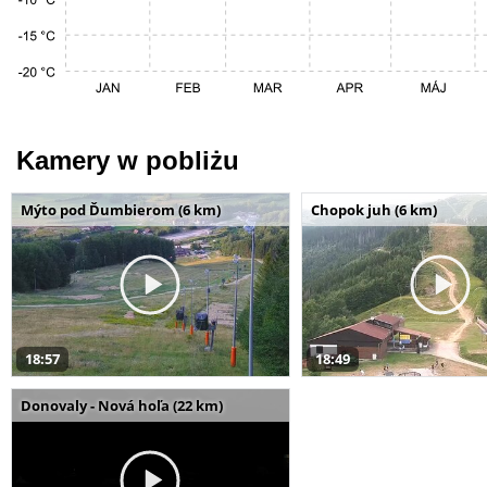
Kamery w pobliżu
Mýto pod Ďumbierom (6 km)
Chopok juh (6 km)
18:57
18:49
Donovaly - Nová hoľa (22 km)