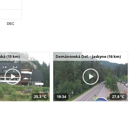
ská (15 km)
Demänovská Dol. - Jaskyne (16 km)
25,3 °C
18:34
27,8 °C