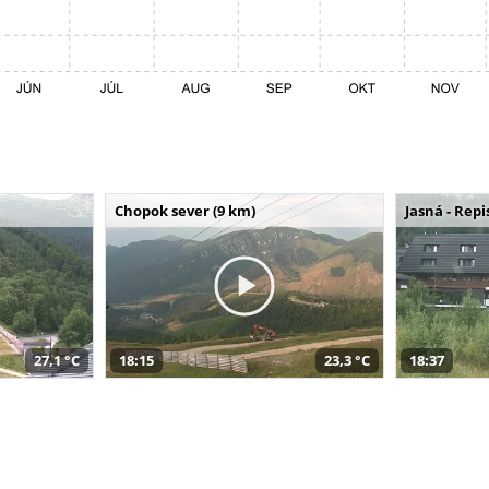
Chopok sever (9 km)
Jasná - Repi
27,1 °C
18:15
23,3 °C
18:37