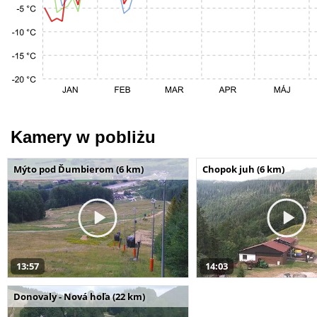
Kamery w pobliżu
Mýto pod Ďumbierom (6 km)
Chopok juh (6 km)
13:57
14:03
Donovaly - Nová hoľa (22 km)