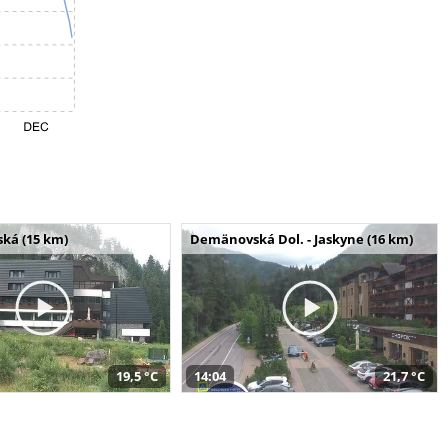
ská (15 km)
Demänovská Dol. - Jaskyne (16 km)
19,5 °C
14:04
21,7 °C