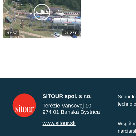
13:57
21,2 °C
SITOUR spol. s r.o.
Sitour I
technolo
Terézie Vansovej 10
974 01 Banská Bystrica
www.sitour.sk
Współpr
narciars