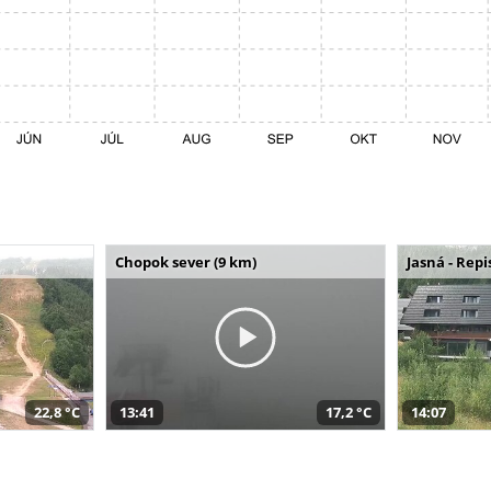
Chopok sever (9 km)
Jasná - Repi
22,8 °C
13:41
17,2 °C
14:07