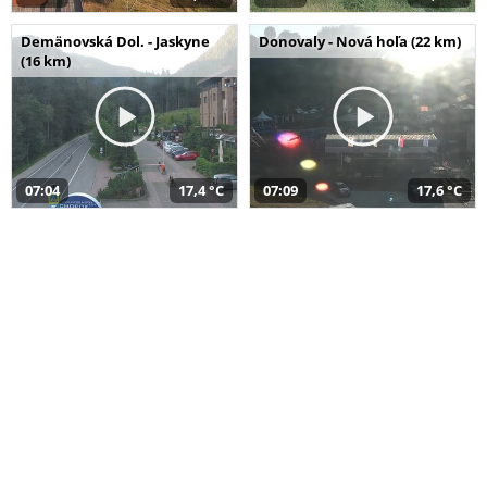
Demänovská Dol. - Jaskyne
Donovaly - Nová hoľa (22 km)
(16 km)
07:04
17,4 °C
07:09
17,6 °C