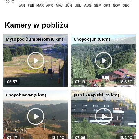
Kamery w pobliżu
Mýto pod Ďumbierom (6 km)
Chopok juh (6 km)
06:57
07:19
18,6 °C
Chopok sever (9 km)
Jasná - Repiská (15 km)
07:17
13,1 °C
07:06
15,2 °C