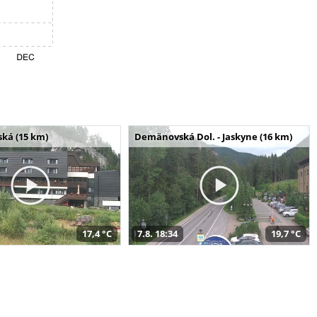
ská (15 km)
Demänovská Dol. - Jaskyne (16 km)
17,4 °C
7.8. 18:34
19,7 °C