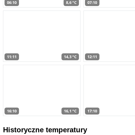
06:10
8,6 °C
07:10
11:11
14,3 °C
12:11
16:10
16,1 °C
17:10
Historyczne temperatury