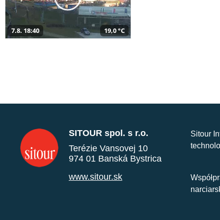
7.8. 18:40
19,0 °C
SITOUR spol. s r.o.
Sitour I
technolo
Terézie Vansovej 10
974 01 Banská Bystrica
www.sitour.sk
Współpr
narciars