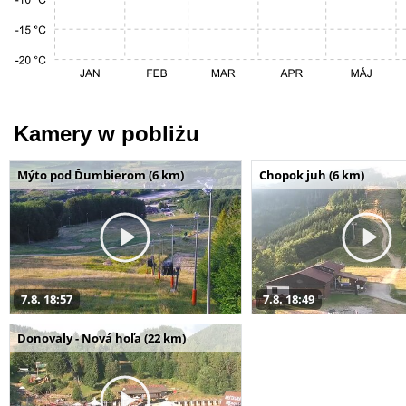
Kamery w pobliżu
Mýto pod Ďumbierom (6 km)
Chopok juh (6 km)
7.8. 18:57
7.8. 18:49
Donovaly - Nová hoľa (22 km)