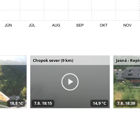
Chopok sever (9 km)
Jasná - Repi
18,8 °C
7.8. 18:15
14,9 °C
7.8. 18:39