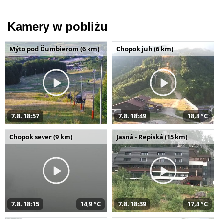
Kamery w pobliżu
Mýto pod Ďumbierom (6 km)
Chopok juh (6 km)
7.8. 18:57
7.8. 18:49
18,8 °C
Chopok sever (9 km)
Jasná - Repiská (15 km)
7.8. 18:15
14,9 °C
7.8. 18:39
17,4 °C