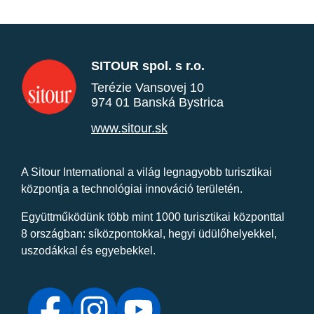
SITOUR spol. s r.o.
Terézie Vansovej 10
974 01 Banská Bystrica
www.sitour.sk
A Sitour International a világ legnagyobb turisztikai
központja a technológiai innováció területén.
Együttműködünk több mint 1000 turisztikai központtal
8 országban: síközpontokkal, hegyi üdülőhelyekkel,
uszodákkal és egyebekkel.