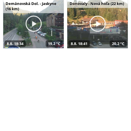
Demänovská Dol. - Jaskyne
Donovaly - Nová hoľa (22 km)
(16 km)
8.8. 18:34
19,2 °C
8.8. 18:41
20,2 °C