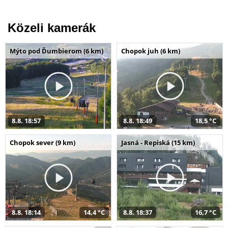
Közeli kamerák
Mýto pod Ďumbierom (6 km)
Chopok juh (6 km)
8.8. 18:57
8.8. 18:49
18,5 °C
Chopok sever (9 km)
Jasná - Repiská (15 km)
8.8. 18:14
14,4 °C
8.8. 18:37
16,7 °C