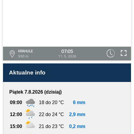
07:05
KRAHULE
930 m
11. 5. 2026
Aktualne info
Piątek 7.8.2026 (dzisiaj)
09:00
18 do 20 °C
6 mm
12:00
22 do 24 °C
2,9 mm
15:00
21 do 23 °C
0,2 mm