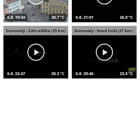
6.8. 19:34
30,7 °C
6.8. 21:01
26,9 °C
Donovaly - Záhradište (25 km)
Donovaly - Nová hoľa (27 km)
6.8. 22:47
20,3 °C
6.8. 20:46
23,5 °C