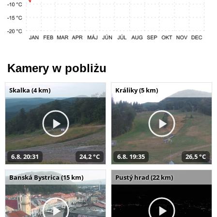
Kamery w pobliżu
Skalka (4 km)
Králiky (5 km)
6.8. 20:31
24,2 °C
6.8. 19:35
26,5 °C
Banská Bystrica (15 km)
Pustý hrad (22 km)