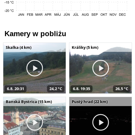
Kamery w pobliżu
Skalka (4 km)
Králiky (5 km)
6.8. 20:31
24,2 °C
6.8. 19:35
26,5 °C
Banská Bystrica (15 km)
Pustý hrad (22 km)