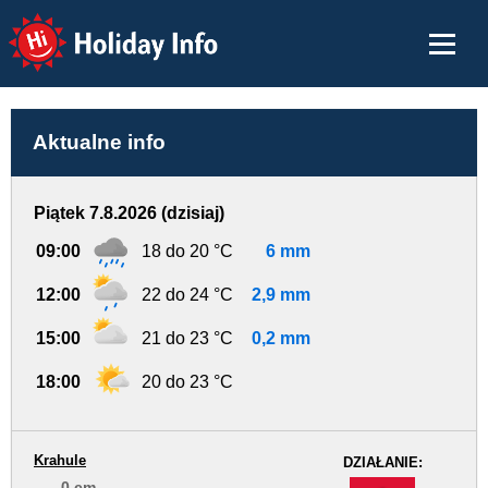
Holiday Info
Aktualne info
Piątek 7.8.2026 (dzisiaj)
09:00
18 do 20 °C
6 mm
12:00
22 do 24 °C
2,9 mm
15:00
21 do 23 °C
0,2 mm
18:00
20 do 23 °C
Krahule
DZIAŁANIE:
0 cm
-