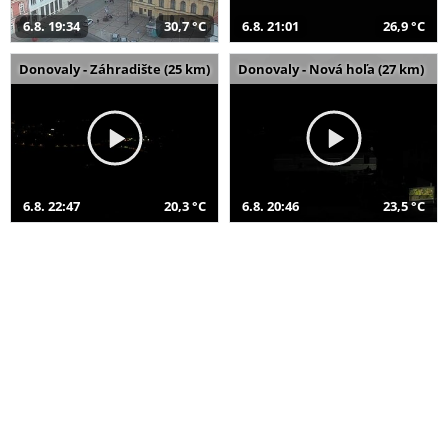
6.8. 19:34
30,7 °C
6.8. 21:01
26,9 °C
Donovaly - Záhradište (25 km)
Donovaly - Nová hoľa (27 km)
6.8. 22:47
20,3 °C
6.8. 20:46
23,5 °C