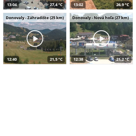
13:04
27,4 °C
13:02
26,9 °C
Donovaly - Záhradište (25 km)
Donovaly - Nová hoľa (27 km)
12:40
21,5 °C
12:38
21,2 °C