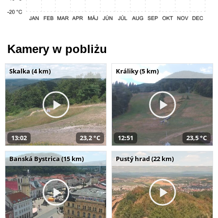
Kamery w pobliżu
Skalka (4 km)
Králiky (5 km)
13:02
23,2 °C
12:51
23,5 °C
Banská Bystrica (15 km)
Pustý hrad (22 km)