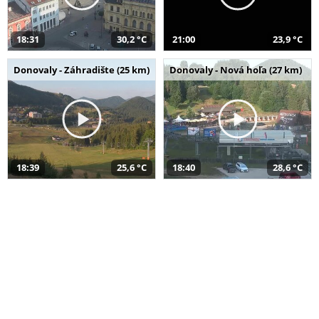
18:31
30,2 °C
21:00
23,9 °C
Donovaly - Záhradište (25 km)
Donovaly - Nová hoľa (27 km)
18:39
25,6 °C
18:40
28,6 °C