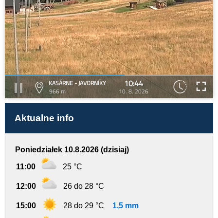
10:44
KASÁRNE - JAVORNÍKY
966 m
10. 8. 2026
Aktualne info
Poniedziałek 10.8.2026 (dzisiaj)
11:00
25 °C
12:00
26 do 28 °C
15:00
28 do 29 °C
1,5 mm