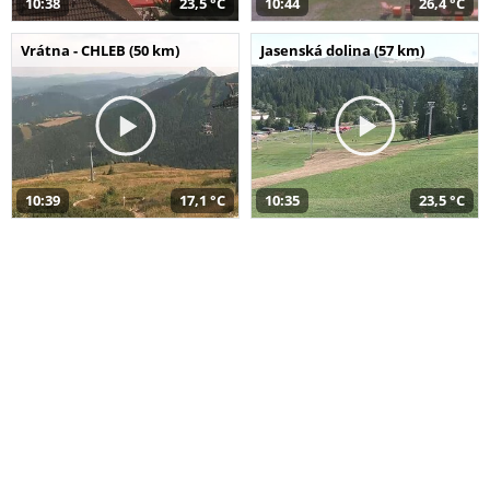
10:38
23,5 °C
10:44
26,4 °C
Vrátna - CHLEB (50 km)
Jasenská dolina (57 km)
10:39
17,1 °C
10:35
23,5 °C