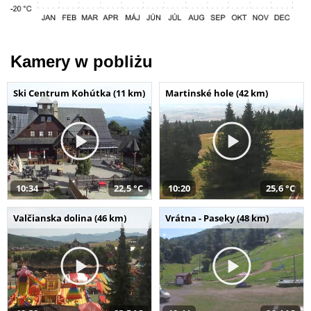
Kamery w pobliżu
Ski Centrum Kohútka (11 km)
Martinské hole (42 km)
10:34
22,5 °C
10:20
25,6 °C
Valčianska dolina (46 km)
Vrátna - Paseky (48 km)