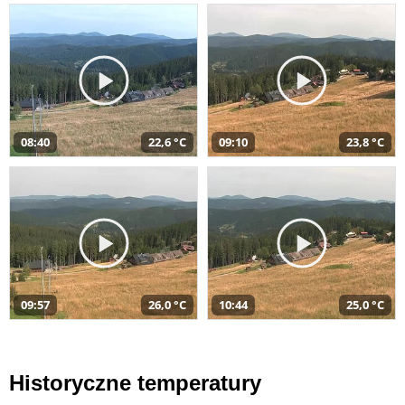
08:40
22,6 °C
09:10
23,8 °C
09:57
26,0 °C
10:44
25,0 °C
Historyczne temperatury