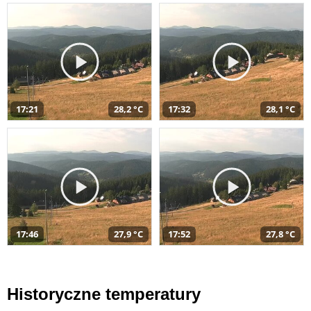
17:21
28,2 °C
17:32
28,1 °C
17:46
27,9 °C
17:52
27,8 °C
Historyczne temperatury