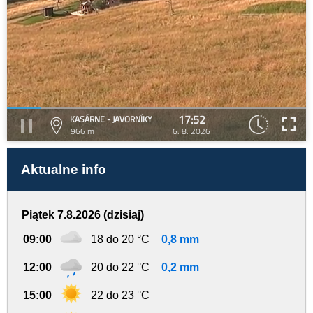
17:52
KASÁRNE - JAVORNÍKY
966 m
6. 8. 2026
Aktualne info
Piątek 7.8.2026 (dzisiaj)
09:00
18 do 20 °C
0,8 mm
12:00
20 do 22 °C
0,2 mm
15:00
22 do 23 °C