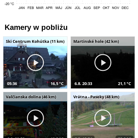
Kamery w pobliżu
Ski Centrum Kohútka (11 km)
Martinské hole (42 km)
05:36
16,5 °C
6.8. 20:33
21,1 °C
Valčianska dolina (46 km)
Vrátna - Paseky (48 km)