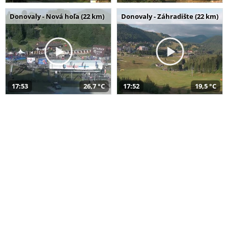
Donovaly - Nová hoľa (22 km)
Donovaly - Záhradište (22 km)
17:53
26,7 °C
17:52
19,5 °C