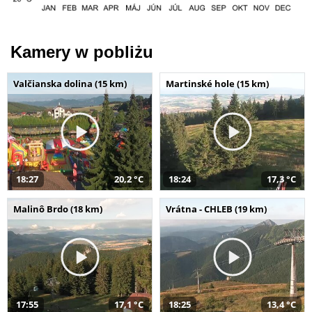
Kamery w pobliżu
Valčianska dolina (15 km)
Martinské hole (15 km)
18:27
20,2 °C
18:24
17,3 °C
Malinô Brdo (18 km)
Vrátna - CHLEB (19 km)
17:55
17,1 °C
18:25
13,4 °C