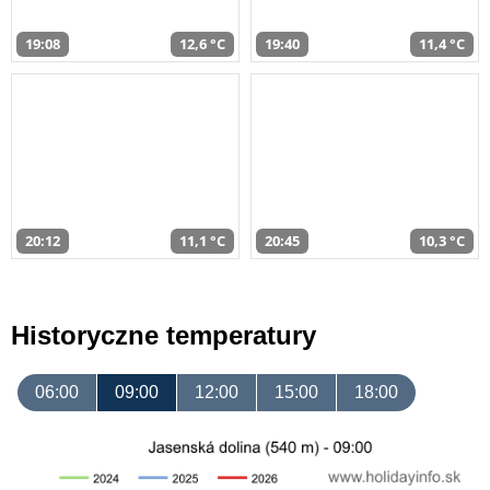
19:08
12,6 °C
19:40
11,4 °C
20:12
11,1 °C
20:45
10,3 °C
Historyczne temperatury
06:00
09:00
12:00
15:00
18:00