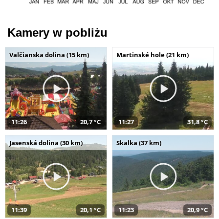
Kamery w pobliżu
Valčianska dolina (15 km)
Martinské hole (21 km)
11:26
20,7 °C
11:27
31,8 °C
Jasenská dolina (30 km)
Skalka (37 km)
11:39
20,1 °C
11:23
20,9 °C