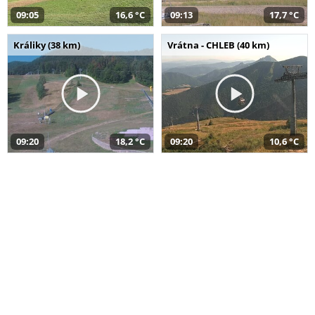
09:05
16,6 °C
09:13
17,7 °C
Králiky (38 km)
Vrátna - CHLEB (40 km)
09:20
18,2 °C
09:20
10,6 °C