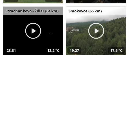
Strachankovo - Ždiar (64 km)
Smokovce (65 km)
23:31
12,2 °C
19:27
17,5 °C