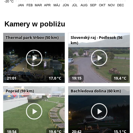
Kamery w pobliżu
Thermal park Vrbov (50 km)
Slovenský raj - Podlesok (56
km)
21:01
17,0 °C
19:15
19,4 °C
Poprad (59 km)
Bachledova dolina (60 km)
18:54
19,6 °C
20:42
15,1 °C