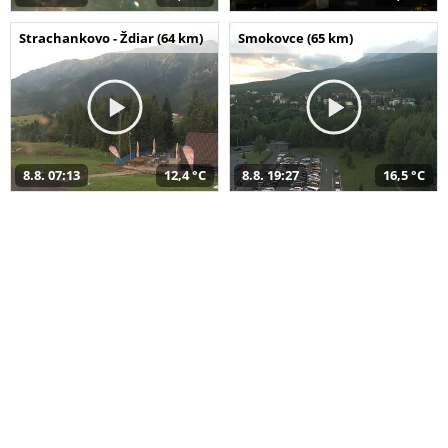
Strachankovo - Ždiar (64 km)
Smokovce (65 km)
8.8. 07:13
12,4 °C
8.8. 19:27
16,5 °C