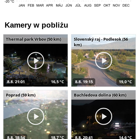
Kamery w pobliżu
Thermal park Vrbov (50 km)
Slovenský raj - Podlesok (56
km)
8.8. 21:01
16,5 °C
8.8. 19:15
19,0 °C
Poprad (59 km)
Bachledova dolina (60 km)
8.8. 18:54
18,7 °C
8.8. 20:41
14,6 °C