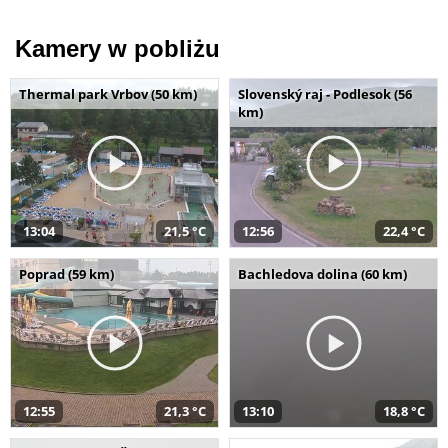
Kamery w pobliżu
Thermal park Vrbov (50 km)
Slovenský raj - Podlesok (56
km)
13:04
21,5 °C
12:56
22,4 °C
Poprad (59 km)
Bachledova dolina (60 km)
12:55
21,3 °C
13:10
18,8 °C