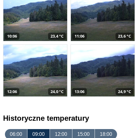
10:06
23,4 °C
11:06
23,6 °C
12:06
24,0 °C
13:06
24,9 °C
Historyczne temperatury
06:00
09:00
12:00
15:00
18:00