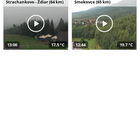
Strachankovo - Ždiar (64 km)
Smokovce (65 km)
13:00
17,5 °C
12:44
19,7 °C