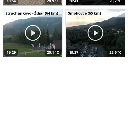
18:54
28,9 °C
20:41
20,7 °C
Strachankovo - Ždiar (64 km)
Smokovce (65 km)
19:29
20,1 °C
19:27
25,6 °C