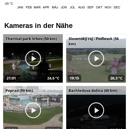
Kameras in der Nähe
Thermal park Vrbov (50 km)
Slovenský raj - Podlesok (56
km)
21:01
24,6 °C
19:15
26,3 °C
Poprad (59 km)
Bachledova dolina (60 km)