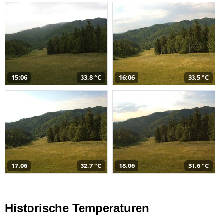
15:06
33,8 °C
16:06
33,5 °C
17:06
32,7 °C
18:06
31,6 °C
Historische Temperaturen