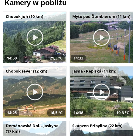
Kamery w pobliżu
Chopok juh (10 km)
Mýto pod Ďumbierom (11 km)
14:50
21,3 °C
14:33
Chopok sever (12 km)
Jasná - Repiská (14 km)
14:25
16,5 °C
14:38
19,3 °C
Demänovská Dol. - Jaskyne
Skanzen Pribylina (22 km)
(17 km)