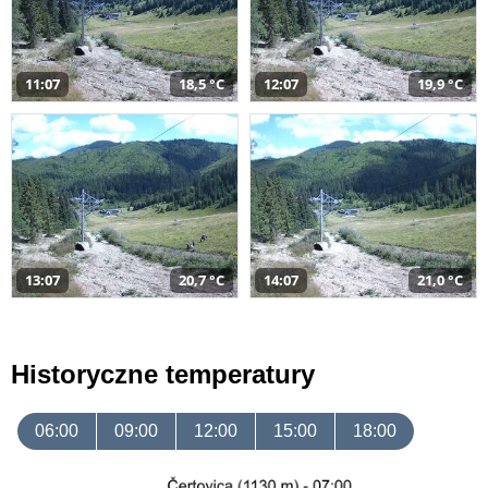
11:07
18,5 °C
12:07
19,9 °C
13:07
20,7 °C
14:07
21,0 °C
Historyczne temperatury
06:00
09:00
12:00
15:00
18:00