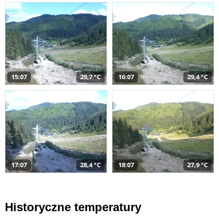
15:07
29,7 °C
16:07
29,4 °C
17:07
28,4 °C
18:07
27,9 °C
Historyczne temperatury