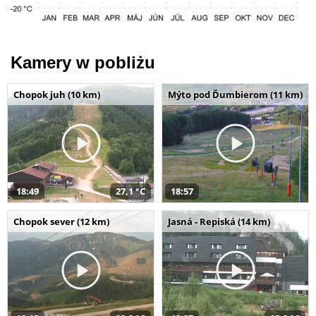
Kamery w pobliżu
Chopok juh (10 km)
Mýto pod Ďumbierom (11 km)
18:49
27,1 °C
18:57
Chopok sever (12 km)
Jasná - Repiská (14 km)