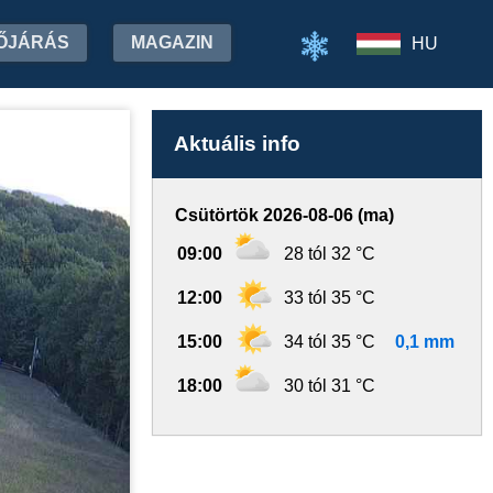
ŐJÁRÁS
MAGAZIN
HU
Aktuális info
Csütörtök 2026-08-06 (ma)
09:00
28 tól 32 °C
12:00
33 tól 35 °C
15:00
34 tól 35 °C
0,1 mm
18:00
30 tól 31 °C