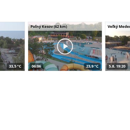
Poľný Kesov (62 km)
Veľký Meder
33,5 °C
06:06
23,9 °C
5.8. 19:20