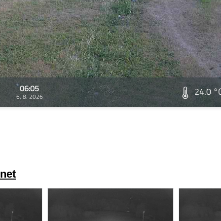
06:05
24.0 °
6. 8. 2026
net