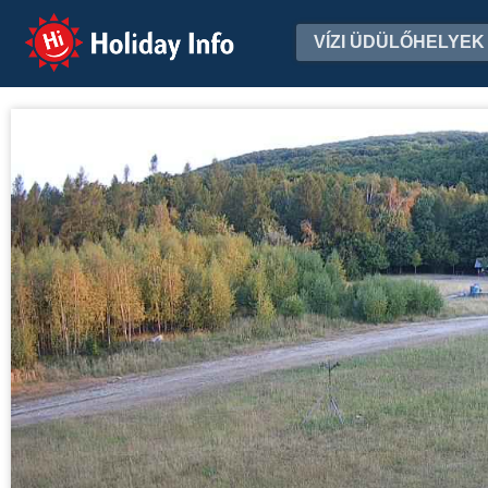
Holiday Info
VÍZI ÜDÜLŐHELYEK