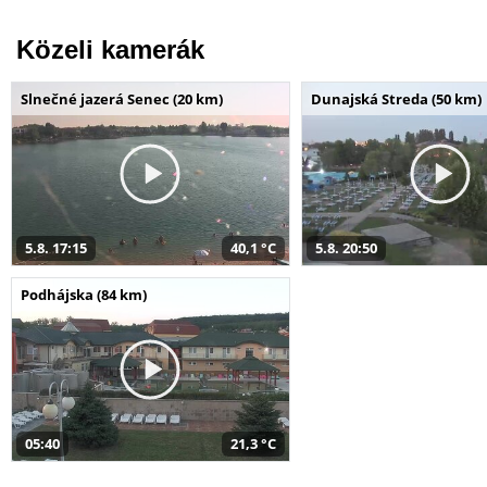
Közeli kamerák
Slnečné jazerá Senec (20 km)
Dunajská Streda (50 km)
5.8. 17:15
40,1 °C
5.8. 20:50
Podhájska (84 km)
05:40
21,3 °C