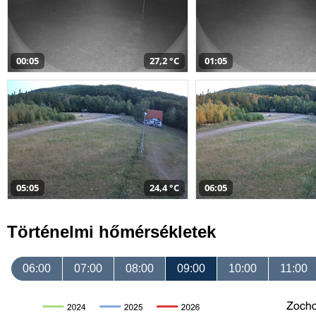
00:05
27,2 °C
01:05
05:05
24,4 °C
06:05
Történelmi hőmérsékletek
06:00
07:00
08:00
09:00
10:00
11:00