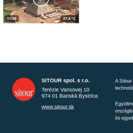
11:59
27,6 °C
SITOUR spol. s r.o.
A Sitour
technoló
Terézie Vansovej 10
974 01 Banská Bystrica
Együttmű
www.sitour.sk
országba
és egye