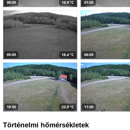
00:05
19,9 °C
01:05
05:05
18,4 °C
06:05
10:05
23,9 °C
11:05
Történelmi hőmérsékletek