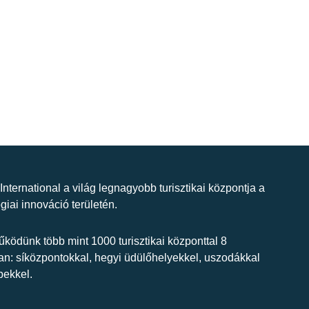
 International a világ legnagyobb turisztikai központja a
giai innováció területén.
ködünk több mint 1000 turisztikai központtal 8
n: síközpontokkal, hegyi üdülőhelyekkel, uszodákkal
bekkel.