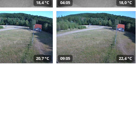
18,4 °C
04:05
18,0 °C
20,7 °C
09:05
22,4 °C