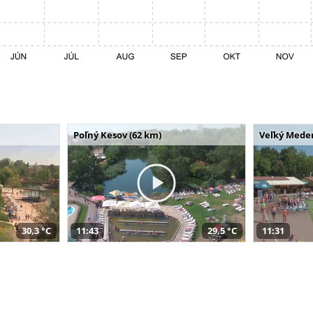
Poľný Kesov (62 km)
Veľký Meder
30,3 °C
11:43
29,5 °C
11:31