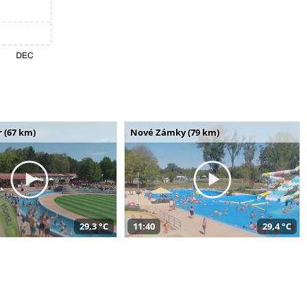
 (67 km)
Nové Zámky (79 km)
29,3 °C
11:40
29,4 °C