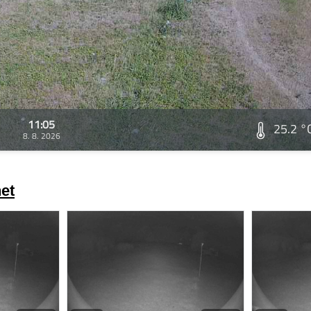
11:05
25.2 °
8. 8. 2026
et