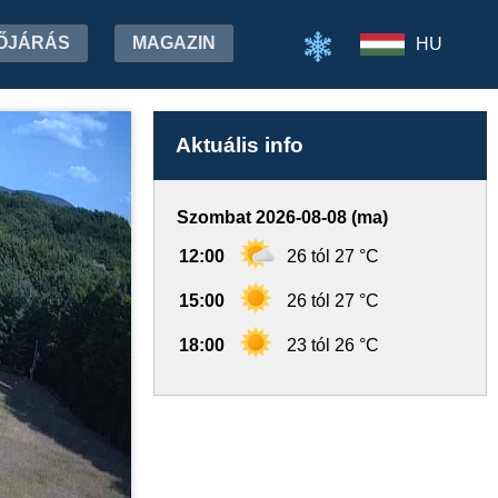
ŐJÁRÁS
MAGAZIN
HU
Aktuális info
Szombat 2026-08-08 (ma)
12:00
26 tól 27 °C
15:00
26 tól 27 °C
18:00
23 tól 26 °C