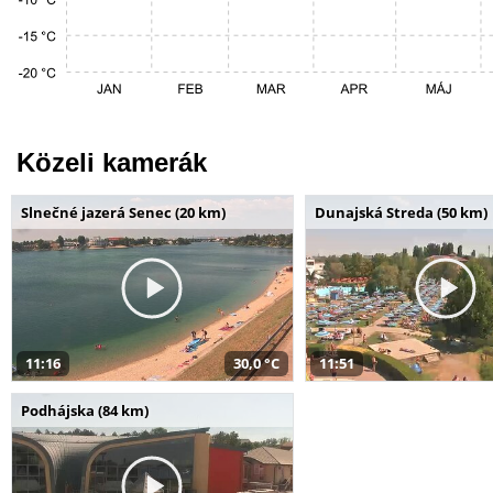
Közeli kamerák
Slnečné jazerá Senec (20 km)
Dunajská Streda (50 km)
11:16
30,0 °C
11:51
Podhájska (84 km)