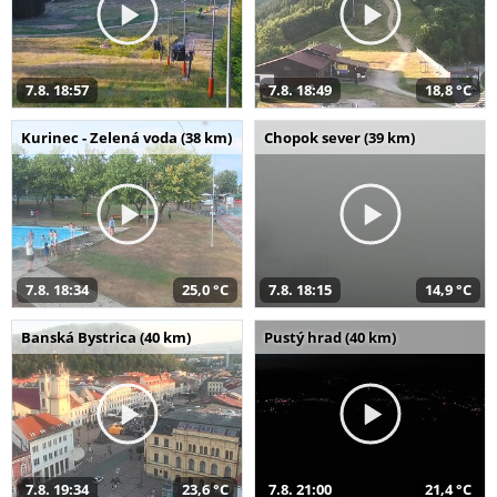
7.8. 18:57
7.8. 18:49
18,8 °C
Kurinec - Zelená voda (38 km)
Chopok sever (39 km)
7.8. 18:34
25,0 °C
7.8. 18:15
14,9 °C
Banská Bystrica (40 km)
Pustý hrad (40 km)
7.8. 19:34
23,6 °C
7.8. 21:00
21,4 °C