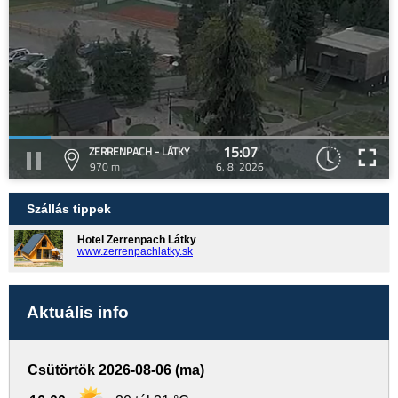
15:07
ZERRENPACH - LÁTKY
970 m
6. 8. 2026
Szállás tippek
Hotel Zerrenpach Látky
www.zerrenpachlatky.sk
Aktuális info
Csütörtök 2026-08-06 (ma)