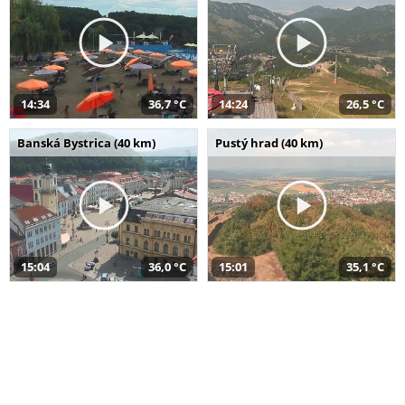
14:34
36,7 °C
14:24
26,5 °C
Banská Bystrica (40 km)
Pustý hrad (40 km)
15:04
36,0 °C
15:01
35,1 °C