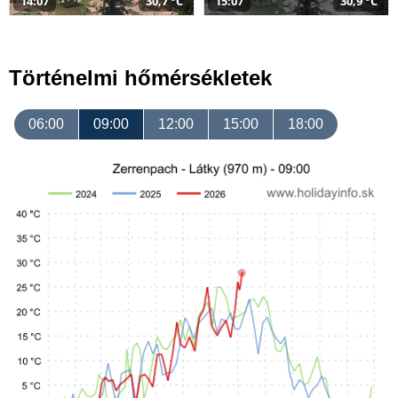
14:07
30,7 °C
15:07
30,9 °C
Történelmi hőmérsékletek
06:00
09:00
12:00
15:00
18:00