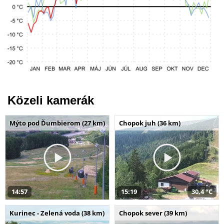
Közeli kamerák
Mýto pod Ďumbierom (27 km)
Chopok juh (36 km)
14:57
15:19
30,4 °C
Kurinec - Zelená voda (38 km)
Chopok sever (39 km)