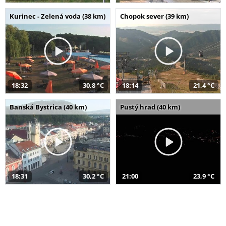
Kurinec - Zelená voda (38 km)
Chopok sever (39 km)
18:32
30,8 °C
18:14
21,4 °C
Banská Bystrica (40 km)
Pustý hrad (40 km)
18:31
30,2 °C
21:00
23,9 °C