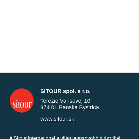
SITOUR spol. s r.o.
Terézie Vansovej 10
974 01 Banská Bystrica
www.sitour.sk
A Sitour International a világ legnagyobb turisztikai