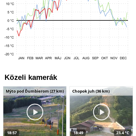
Közeli kamerák
Mýto pod Ďumbierom (27 km)
Chopok juh (36 km)
18:57
18:49
23,4 °C