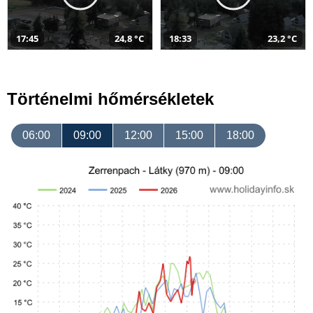
17:45
24,8 °C
18:33
23,2 °C
Történelmi hőmérsékletek
06:00
09:00
12:00
15:00
18:00