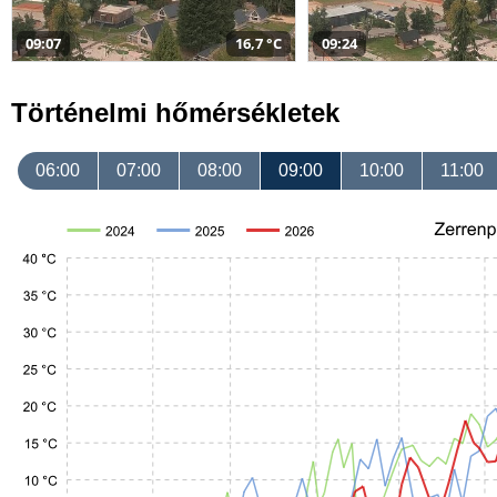
09:07
16,7 °C
09:24
Történelmi hőmérsékletek
06:00
07:00
08:00
09:00
10:00
11:00