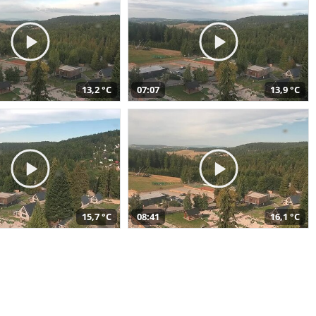
13,2 °C
07:07
13,9 °C
15,7 °C
08:41
16,1 °C