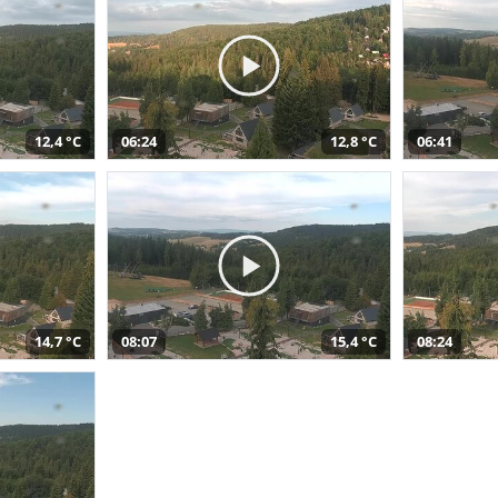
12,4 °C
06:24
12,8 °C
06:41
14,7 °C
08:07
15,4 °C
08:24