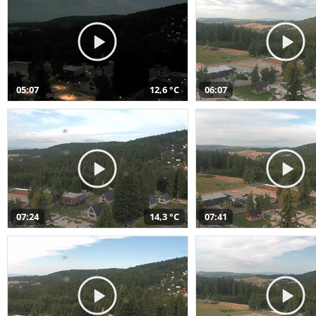
05:07
12,6 °C
06:07
07:24
14,3 °C
07:41