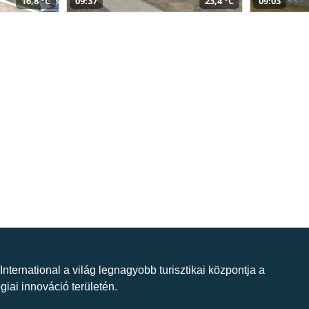
16,8 °C
09:37
23,4 °C
09:03
 International a világ legnagyobb turisztikai központja a
giai innováció területén.