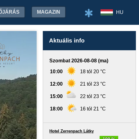
ŐJÁRÁS
MAGAZIN
HU
Aktuális info
Szombat 2026-08-08 (ma)
10:00
18 tól 20 °C
12:00
21 tól 23 °C
15:00
22 tól 23 °C
18:00
16 tól 21 °C
Hotel Zerrenpach Látky
100 %