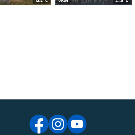
12,2 °C
09:34
24,0 °C