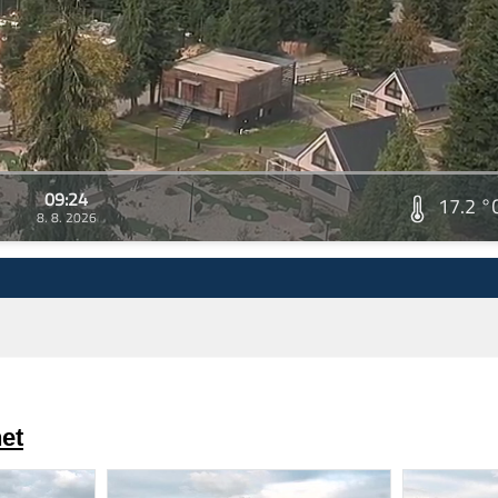
09:24
17.2 °
8. 8. 2026
et