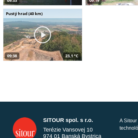
09:33
09:19
Pustý hrad (40 km)
09:38
23,1 °C
SITOUR spol. s r.o.
A Sitour
technoló
Terézie Vansovej 10
974 01 Banská Bystrica