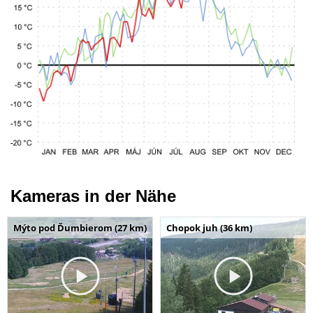
Kameras in der Nähe
Mýto pod Ďumbierom (27 km)
Chopok juh (36 km)