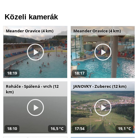
Közeli kamerák
Meander Oravice (4 km)
Meander Oravice (4 km)
18:19
18:17
Roháče - Spálená - vrch (12
JANOVKY - Zuberec (12 km)
km)
18:10
16,5 °C
17:54
19,1 °C