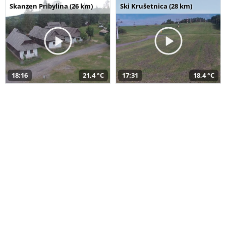
Skanzen Pribylina (26 km)
Ski Krušetnica (28 km)
18:16
21,4 °C
17:31
18,4 °C