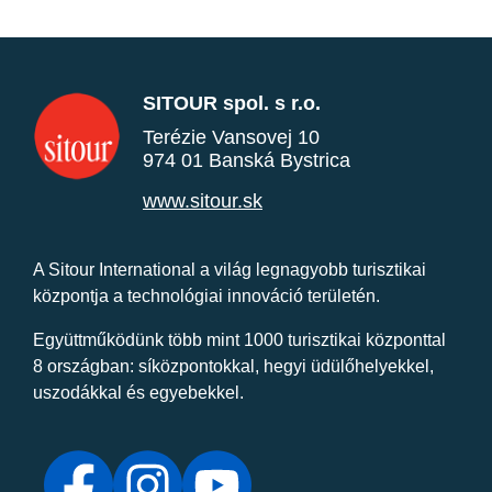
SITOUR spol. s r.o.
Terézie Vansovej 10
974 01 Banská Bystrica
www.sitour.sk
A Sitour International a világ legnagyobb turisztikai
központja a technológiai innováció területén.
Együttműködünk több mint 1000 turisztikai központtal
8 országban: síközpontokkal, hegyi üdülőhelyekkel,
uszodákkal és egyebekkel.