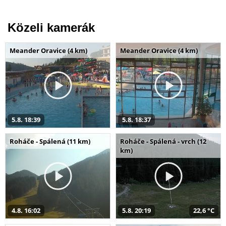
Közeli kamerák
Meander Oravice (4 km)
Meander Oravice (4 km)
5.8. 18:39
5.8. 18:37
Roháče - Spálená (11 km)
Roháče - Spálená - vrch (12
km)
4.8. 16:02
5.8. 20:19
22,6 °C