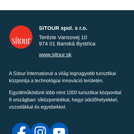
SITOUR spol. s r.o.
Terézie Vansovej 10
974 01 Banská Bystrica
www.sitour.sk
A Sitour International a világ legnagyobb turisztikai
központja a technológiai innováció területén.
Együttműködünk több mint 1000 turisztikai központtal
8 országban: síközpontokkal, hegyi üdülőhelyekkel,
uszodákkal és egyebekkel.