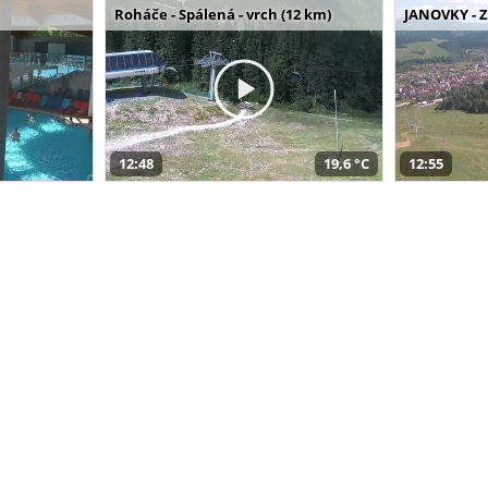
Roháče - Spálená - vrch (12 km)
JANOVKY - Z
12:48
19,6 °C
12:55