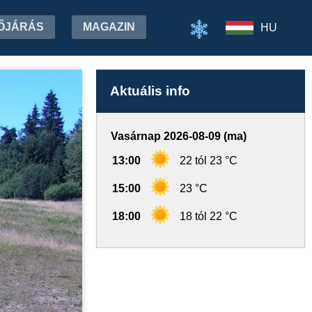
ŐJÁRÁS
MAGAZIN
HU
Aktuális info
Vasárnap 2026-08-09 (ma)
13:00
22 tól 23 °C
15:00
23 °C
18:00
18 tól 22 °C