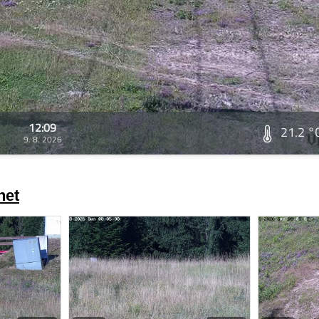
12:09
21.2 °
9. 8. 2026
net