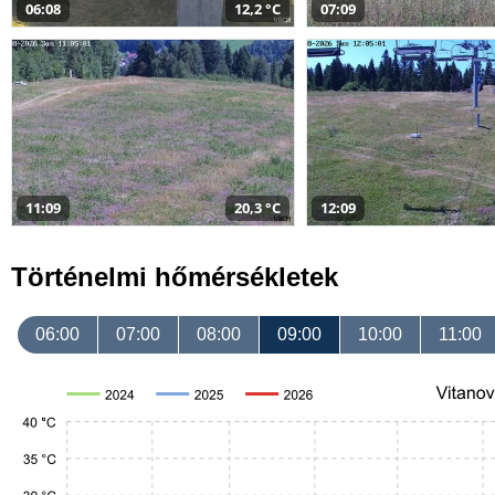
06:08
12,2 °C
07:09
11:09
20,3 °C
12:09
Történelmi hőmérsékletek
06:00
07:00
08:00
09:00
10:00
11:00