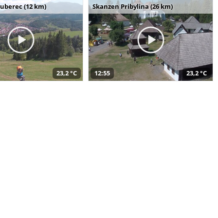
uberec (12 km)
Skanzen Pribylina (26 km)
23,2 °C
12:55
23,2 °C