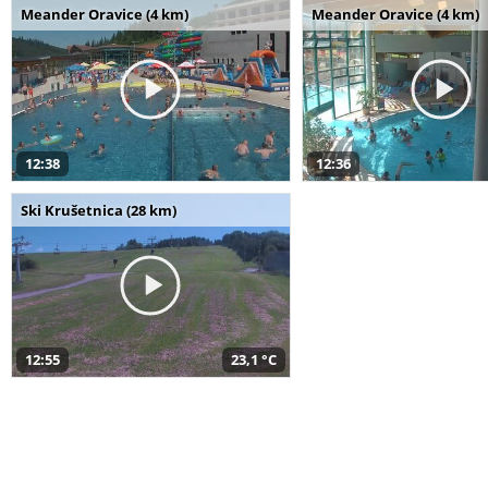
Meander Oravice (4 km)
Meander Oravice (4 km)
12:38
12:36
Ski Krušetnica (28 km)
12:55
23,1 °C