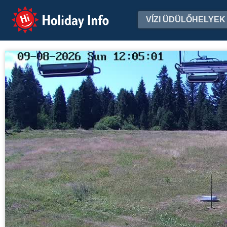
Holiday Info
VÍZI ÜDÜLŐHELYEK