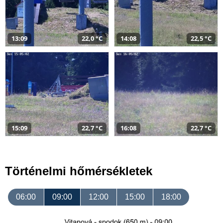
13:09
22,0 °C
14:08
22,5 °C
15:09
22,7 °C
16:08
22,7 °C
Történelmi hőmérsékletek
06:00
09:00
12:00
15:00
18:00