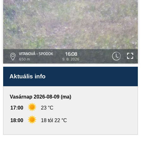
16:08
VITANOVÁ - SPODOK
650 m
9. 8. 2026
Aktuális info
Vasárnap 2026-08-09 (ma)
17:00
23 °C
18:00
18 tól 22 °C