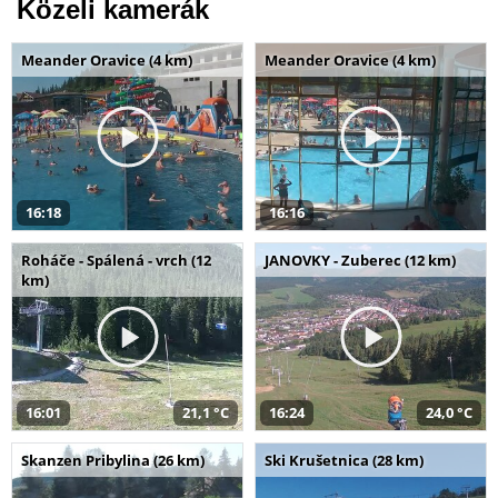
Közeli kamerák
Meander Oravice (4 km)
Meander Oravice (4 km)
16:18
16:16
Roháče - Spálená - vrch (12
JANOVKY - Zuberec (12 km)
km)
16:01
21,1 °C
16:24
24,0 °C
Skanzen Pribylina (26 km)
Ski Krušetnica (28 km)