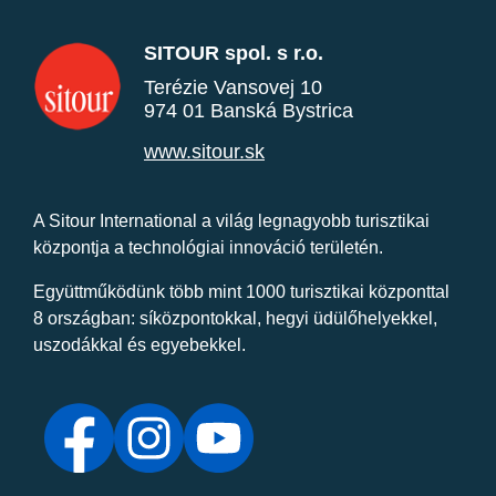
SITOUR spol. s r.o.
Terézie Vansovej 10
974 01 Banská Bystrica
www.sitour.sk
A Sitour International a világ legnagyobb turisztikai
központja a technológiai innováció területén.
Együttműködünk több mint 1000 turisztikai központtal
8 országban: síközpontokkal, hegyi üdülőhelyekkel,
uszodákkal és egyebekkel.