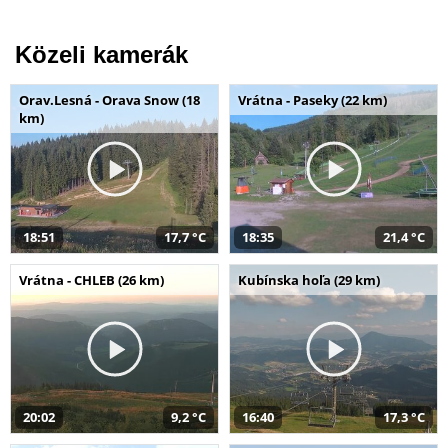
Közeli kamerák
Orav.Lesná - Orava Snow (18
Vrátna - Paseky (22 km)
km)
18:51
17,7 °C
18:35
21,4 °C
Vrátna - CHLEB (26 km)
Kubínska hoľa (29 km)
20:02
9,2 °C
16:40
17,3 °C