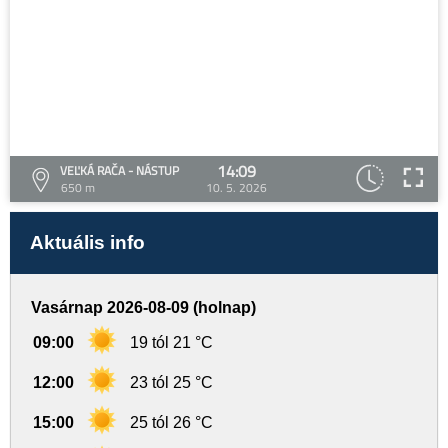
14:09
VEĽKÁ RAČA - NÁSTUP
650 m
10. 5. 2026
Aktuális info
Vasárnap 2026-08-09 (holnap)
09:00
19 tól 21 °C
12:00
23 tól 25 °C
15:00
25 tól 26 °C