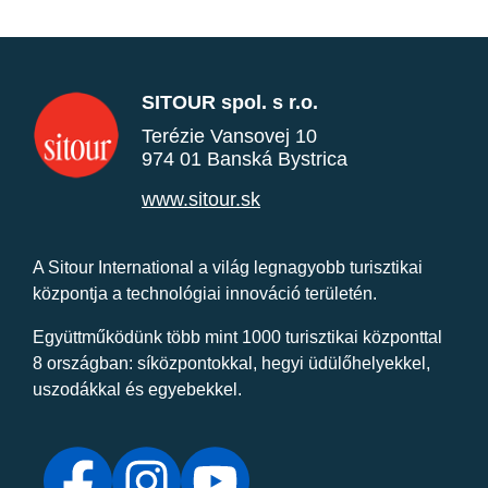
SITOUR spol. s r.o.
Terézie Vansovej 10
974 01 Banská Bystrica
www.sitour.sk
A Sitour International a világ legnagyobb turisztikai
központja a technológiai innováció területén.
Együttműködünk több mint 1000 turisztikai központtal
8 országban: síközpontokkal, hegyi üdülőhelyekkel,
uszodákkal és egyebekkel.