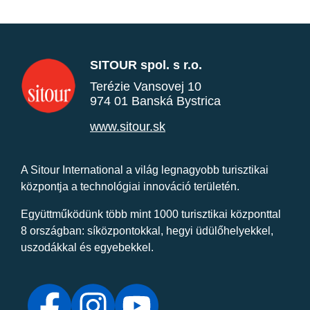
SITOUR spol. s r.o.
Terézie Vansovej 10
974 01 Banská Bystrica
www.sitour.sk
A Sitour International a világ legnagyobb turisztikai
központja a technológiai innováció területén.
Együttműködünk több mint 1000 turisztikai központtal
8 országban: síközpontokkal, hegyi üdülőhelyekkel,
uszodákkal és egyebekkel.