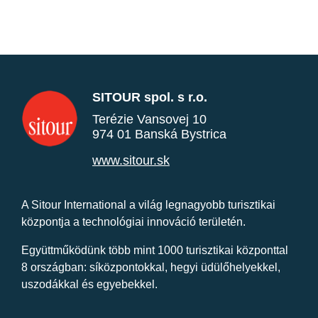
SITOUR spol. s r.o.
Terézie Vansovej 10
974 01 Banská Bystrica
www.sitour.sk
A Sitour International a világ legnagyobb turisztikai
központja a technológiai innováció területén.
Együttműködünk több mint 1000 turisztikai központtal
8 országban: síközpontokkal, hegyi üdülőhelyekkel,
uszodákkal és egyebekkel.