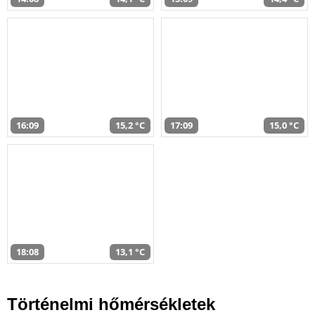
16:09
15,2 °C
17:09
15,0 °C
18:08
13,1 °C
Történelmi hőmérsékletek