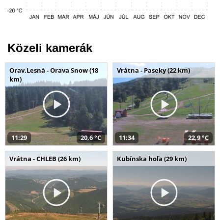
Közeli kamerák
Orav.Lesná - Orava Snow (18
Vrátna - Paseky (22 km)
km)
11:29
20,6 °C
11:34
22,9 °C
Vrátna - CHLEB (26 km)
Kubínska hoľa (29 km)