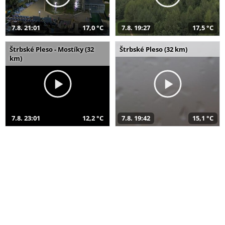
7.8. 21:01
17,0 °C
7.8. 19:27
17,5 °C
Štrbské Pleso - Mostíky (32
Štrbské Pleso (32 km)
km)
7.8. 23:01
12,2 °C
7.8. 19:42
15,1 °C