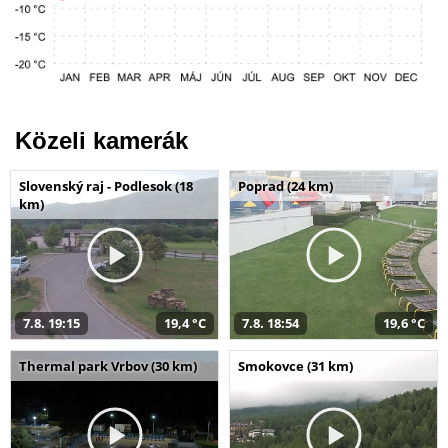
Közeli kamerák
Slovenský raj - Podlesok (18
Poprad (24 km)
km)
7.8. 19:15
19,4 °C
7.8. 18:54
19,6 °C
Thermal park Vrbov (30 km)
Smokovce (31 km)