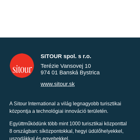
SITOUR spol. s r.o.
Terézie Vansovej 10
974 01 Banská Bystrica
www.sitour.sk
A Sitour International a világ legnagyobb turisztikai
központja a technológiai innováció területén.
Együttműködünk több mint 1000 turisztikai központtal
8 országban: síközpontokkal, hegyi üdülőhelyekkel,
uszodákkal és egyebekkel.